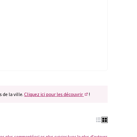
 de la ville.
Cliquez ici pour les découvrir
!
(S'ouvre dans un nouvel 
Les plus commentées
Les plus suivies
Avec le plus d'auteurs