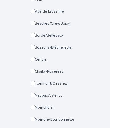
Ville de Lausanne
Beaulieu/Grey/Boisy
Borde/Bellevaux
Bossons/Blécherette
Centre
Chailly/Rovéréaz
Florimont/Chissiez
Maupas/Valency
Montchoisi
Montoie/Bourdonnette