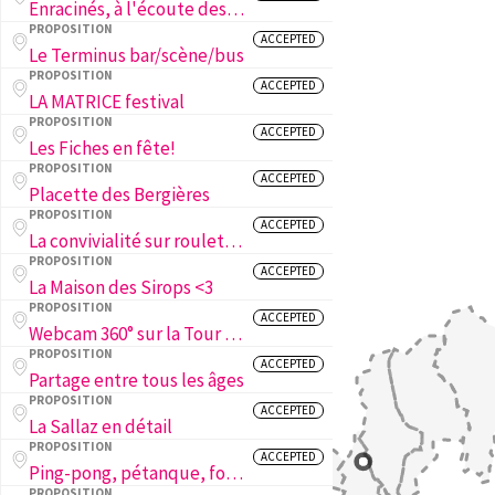
Enracinés, à l'écoute des arbres de la ville
PROPOSITION
ACCEPTED
Le Terminus bar/scène/bus
PROPOSITION
ACCEPTED
LA MATRICE festival
PROPOSITION
ACCEPTED
Les Fiches en fête!
PROPOSITION
ACCEPTED
Placette des Bergières
PROPOSITION
ACCEPTED
La convivialité sur roulettes !
PROPOSITION
ACCEPTED
La Maison des Sirops <3
PROPOSITION
ACCEPTED
Webcam 360° sur la Tour de Sauvabelin
PROPOSITION
ACCEPTED
Partage entre tous les âges
PROPOSITION
ACCEPTED
La Sallaz en détail
PROPOSITION
ACCEPTED
Ping-pong, pétanque, foot et basket aux Fiches Nord!
PROPOSITION