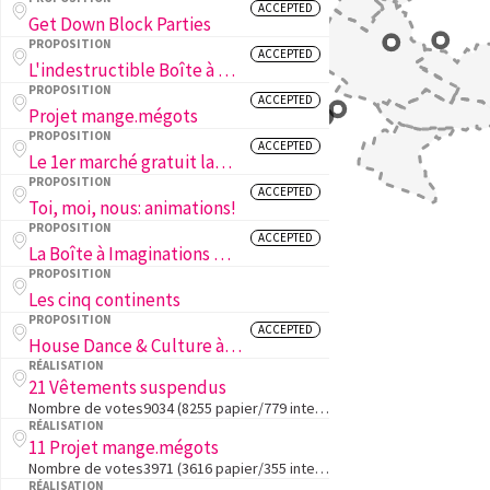
ACCEPTED
Get Down Block Parties
PROPOSITION
ACCEPTED
L'indestructible Boîte à Livres
PROPOSITION
ACCEPTED
Projet mange.mégots
PROPOSITION
ACCEPTED
Le 1er marché gratuit lausannois
PROPOSITION
ACCEPTED
Toi, moi, nous: animations!
PROPOSITION
ACCEPTED
La Boîte à Imaginations & La Boîte des Changes
PROPOSITION
Les cinq continents
PROPOSITION
ACCEPTED
House Dance & Culture à Lausanne
RÉALISATION
21 Vêtements suspendus
Nombre de votes9034 (8255 papier/779 internet)1. Le projet en deux lignesConstruire une penderie dans l'espace public dans laquelle déposer ou prendre des vêtements chauds en période hivernale.2. L'objectif du projetFavoriser la solidarité envers les…
RÉALISATION
11 Projet mange.mégots
Nombre de votes3971 (3616 papier/355 internet)1. Le projet en deux lignesProjet Interdisciplinaire entre apprenti.e.s qui est un cendrier avec broyeur intégré.2. L'objectif du projetL'objectif est de réduire les mégots de cigarettes au sol. Nous viso…
RÉALISATION