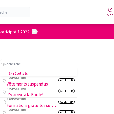
Aide
Menu utilisateur
articipatif 2022
/
34 résultats
PROPOSITION
ACCEPTED
Vêtements suspendus
PROPOSITION
ACCEPTED
J'y arrive à la Borde!
PROPOSITION
ACCEPTED
Formations gratuites sur la biodiversité des insectes en ville
PROPOSITION
ACCEPTED