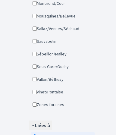
Montriond/Cour
Mousquines/Bellevue
Sallaz/Vennes/Séchaud
Sauvabelin
Sébeillon/Malley
Sous-Gare/Ouchy
Vallon/Béthusy
Vinet/Pontaise
Zones foraines
Liées à