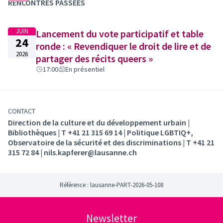
un autre surnom.
RENCONTRES PASSÉES
Jusqu’à quand ?
Vous pouvez voter jusqu’au 30
septembre. Cela vous laisse le temps de parcourir
JUIN
Lancement du vote participatif et table
quelques livres durant l’été.
24
ronde : « Revendiquer le droit de lire et de
Et la suite ?
Les livres qui auront reçu le plus de votes
2026
partager des récits queers »
seront acquis par D’CLiQ – Cercles Littéraires Queers,
17:00
En présentiel
soutenue par l’association Proxy-Malles. Ils seront
ensuite proposés à l’emprunt dans tout le réseau des
bibliothèques lausannoises.
La démarche est menée en collaboration avec D’CLiQ –
CONTACT
Cercles Littéraires Queers et l'association Proxy-Malles.
Direction de la culture et du développement urbain |
Bibliothèques | T +41 21 315 69 14 | Politique LGBTIQ+,
Observatoire de la sécurité et des discriminations | T +41 21
315 72 84 | nils.kapferer@lausanne.ch
Référence : lausanne-PART-2026-05-108
Newsletter