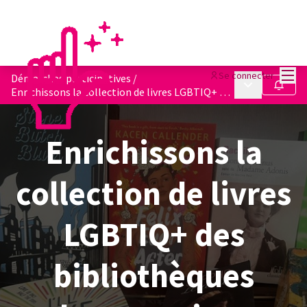
Menu
Se connecter
Démarches participatives
/
Menu principa
Suivre
Enrichissons la collection de livres LGBTIQ+ des bibliothèques lausannoises
Enrichissons la
collection de livres
LGBTIQ+ des
bibliothèques