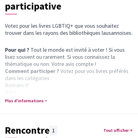
participative
Votez pour les livres LGBTIQ+ que vous souhaitez
trouver dans les rayons des bibliothèques lausannoises.
Pour qui ?
Tout le monde est invité à voter ! Si vous
lisez souvent ou rarement. Si vous connaissez la
thématique ou non. Votre avis compte !
Comment participer ?
Votez pour vos livres préférés
dans les catégories :
Romans
(S'ouvre dans un nouvel onglet)
BD
(S'ouvre dans un nouvel onglet)
Documentaires
Plus d'informations
(S'ouvre dans un nouvel onglet)
Vous pouvez voter soit avec votre compte, soit en
donnant un surnom. Si vous utilisez un surnom, vous
pourrez alors voter pour les 3 catégories durant 60
Rencontre
1
Tout afficher
minutes. Il est toujours possible de revenir voter, avec