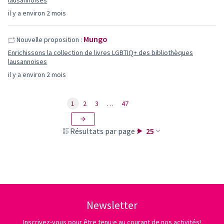
lausannoises
il y a environ 2 mois
Mungo
Nouvelle proposition :
Enrichissons la collection de livres LGBTIQ+ des bibliothèques
lausannoises
il y a environ 2 mois
1
2
3
…
47
Résultats par page :
25
Newsletter
Inscrivez-vous pour être tenu·e au courant de nos activités!