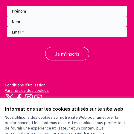
Conditions d'utilisation
Paramètres des cookies
X
Facebook
Instagram
YouTube
(Lien externe)
(Lien externe)
(Lien externe)
(Lien externe)
Informations sur les cookies utilisés sur le site web
Nous utilisons des cookies sur notre site Web pour améliorer la
performance et les contenus du site. Les cookies nous permettent
de fournir une expérience utilisateur et un contenu plus
personnalisés à partir de nos canaux de médias sociaux.