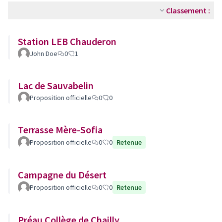
Classement :
Station LEB Chauderon
John Doe
0
1
Lac de Sauvabelin
Proposition officielle
0
0
Terrasse Mère-Sofia
Proposition officielle
0
0
Retenue
Campagne du Désert
Proposition officielle
0
0
Retenue
Préau Collège de Chailly