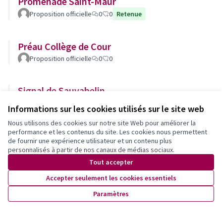
Promenade Saint-Maur
Proposition officielle
0
0
Retenue
Préau Collège de Cour
Proposition officielle
0
0
Signal de Sauvabelin
Proposition officielle
0
0
Informations sur les cookies utilisés sur le site web
Nous utilisons des cookies sur notre site Web pour améliorer la
performance et les contenus du site. Les cookies nous permettent
Placette de Florency-Capelard
de fournir une expérience utilisateur et un contenu plus
Proposition officielle
0
0
personnalisés à partir de nos canaux de médias sociaux.
Tout accepter
Talus Curtat
Accepter seulement les cookies essentiels
Proposition officielle
0
0
Retenue
Paramètres