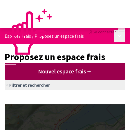
Menu
Se connecter
Menu p
Espaces Frais
/
Proposez un espace frais
Proposez un espace frais
Nouvel espace frais
Filtrer et rechercher