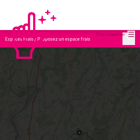
Menu
Se connecter
Menu p
Espaces Frais
/
Proposez un espace frais