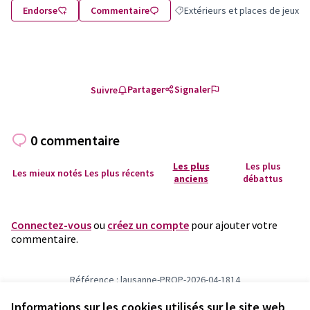
Endorse
Commentaire
Extérieurs et places de jeux
Filtrer les résultats de la catégo
Partager
Signaler
Suivre
0 commentaire
Les plus
Les plus
Les mieux notés
Les plus récents
anciens
débattus
Connectez-vous
ou
créez un compte
pour ajouter votre
commentaire.
Référence : lausanne-PROP-2026-04-1814
Numéro de version 2
(sur 2)
voir les autres versions
Vérifiez l'empreinte numérique
Informations sur les cookies utilisés sur le site web