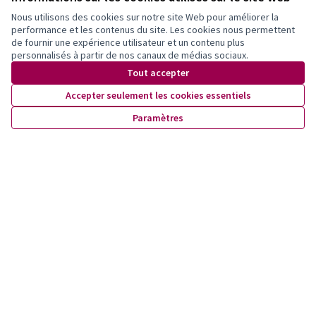
Nous utilisons des cookies sur notre site Web pour améliorer la
performance et les contenus du site. Les cookies nous permettent
Newsletter
de fournir une expérience utilisateur et un contenu plus
personnalisés à partir de nos canaux de médias sociaux.
Inscrivez-vous pour être tenu·e au courant de nos activités!
Tout accepter
Accepter seulement les cookies essentiels
Paramètres
Conditions d'utilisation
Paramètres des cookies
X
Facebook
Instagram
YouTube
(Lien externe)
(Lien externe)
(Lien externe)
(Lien externe)