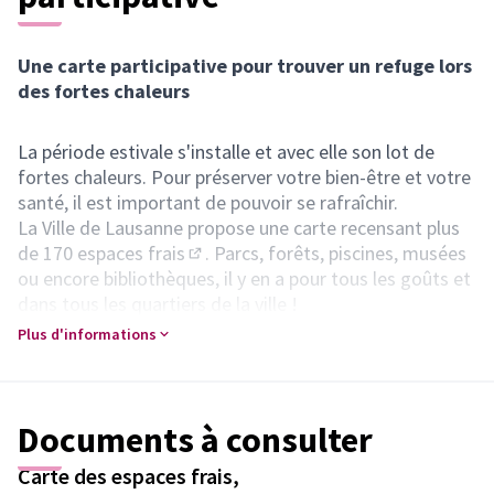
Une carte participative pour trouver un refuge lors
des fortes chaleurs
La période estivale s'installe et avec elle son lot de
fortes chaleurs. Pour préserver votre bien-être et votre
santé, il est important de pouvoir se rafraîchir.
La Ville de Lausanne propose une
carte recensant plus
de 170 espaces frais
. Parcs, forêts, piscines, musées
(S'ouvre dans un nouvel onglet)
ou encore bibliothèques, il y en a pour tous les goûts et
dans tous les quartiers de la ville !
Un espace frais, c’est un lieu qui…
Plus d'informations
apporte un sentiment de rafraîchissement
est ouvert au public et gratuit (ou à moindre frais)
permet de s’asseoir
Documents à consulter
Connaissez-vous un ou plusieurs lieux frais à
Lausanne ? Où avez-vous l’habitude de vous
Carte des espaces frais,