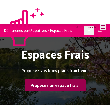
Menu
Se connecter
Menu principa
Démarches participatives
/
Espaces Frais
Suivre
Espaces Frais
Proposez vos bons plans fraicheur !
Proposez un espace frais!