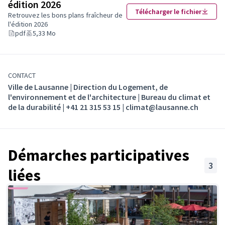
retrouver dans votre quartier pendant les vagues
édition 2026
Télécharger le fichier
de chaleur ?
Retrouvez les bons plans fraîcheur de
Proposez
l'édition 2026
un espace frais !
Vous contribuez ainsi à
(S'ouvre dans un nouvel onglet
pdf
5,33 Mo
protéger les personnes les plus vulnérables.
CONTACT
Ville de Lausanne | Direction du Logement, de
l'environnement et de l'architecture | Bureau du climat et
de la durabilité | +41 21 315 53 15 | climat@lausanne.ch
Démarches participatives
3
liées