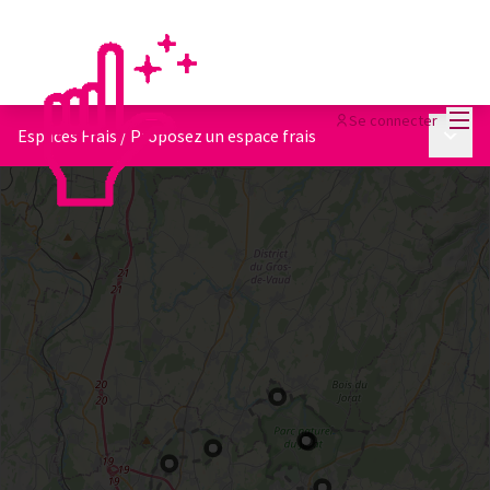
Menu
Se connecter
Menu p
Espaces Frais
/
Proposez un espace frais