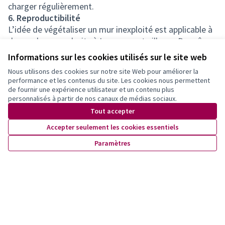
charger régulièrement.
6. Reproductibilité
L’idée de végétaliser un mur inexploité est applicable à
de nombreux endroits à Lausanne et ailleurs. De même,
l’installation d’une pergola pour couvrir la route et faire
Informations sur les cookies utilisés sur le site web
pousser des plantes peut être facilement reproduite.
Nous utilisons des cookies sur notre site Web pour améliorer la
7. Visibilité
performance et les contenus du site. Les cookies nous permettent
L’Avenue Druey 22-30 est publique et entièrement
de fournir une expérience utilisateur et un contenu plus
accessible à tout le monde. De plus, plusieurs
personnalisés à partir de nos canaux de médias sociaux.
bâtiments environnants auront une vue directe sur les
Tout accepter
avancées du projet.
Accepter seulement les cookies essentiels
8. Illustration du projet
Paramètres
https://participer.lausanne.ch/rails/active_storage/blobs/redirect/eyJfcmFpbHMiOnsibWVzc2FnZSI6IkJBaHBBdXNiIiwiZXhwIjpudWxsLCJwdXIiOiJibG9iX2lkIn19--760253f60d516a0cef094bd8bd0a32690b85567b/Druey_en_fleurs.jpeg
Endorse
Commentaire
Modifier