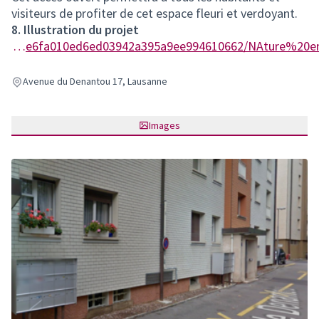
visiteurs de profiter de cet espace fleuri et verdoyant.
8. Illustration du projet
https://participer.lausanne.ch/rails/active_storage/blobs/redirect/eyJfcmFpbHMiOnsibWVzc2FnZSI6IkJBaHBBaWdjIiwiZXhwIjpudWxsLCJwdXIiOiJibG9iX2lkIn19--5a4a8ae6fa010ed6ed03942a395a9ee994610662/NAture%20en%20ville.docx
Avenue du Denantou 17, Lausanne
Images