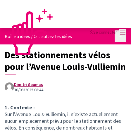
Menu
Se connecter
Menu p
Boîte à idées
/
Consultez les idées
Des stationnements vélos
pour l’Avenue Louis-Vulliemin
Dimitri Goumas
30/08/2025 08:44
1. Contexte :
Sur l’Avenue Louis-Vulliemin, il n’existe actuellement
aucun emplacement prévu pour le stationnement des
vélos. En conséquence, de nombreux habitants et