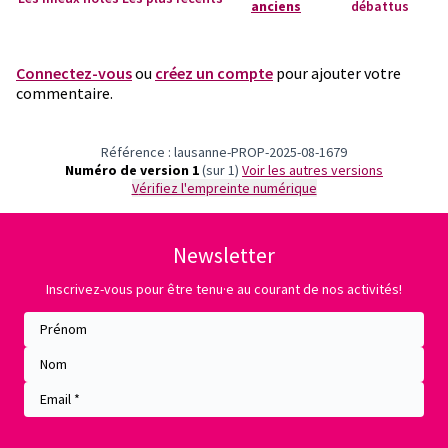
anciens
débattus
Connectez-vous
ou
créez un compte
pour ajouter votre
commentaire.
Référence : lausanne-PROP-2025-08-1679
Numéro de version 1
(sur 1)
voir les autres versions
Vérifiez l'empreinte numérique
Newsletter
Inscrivez-vous pour être tenu·e au courant de nos activités!