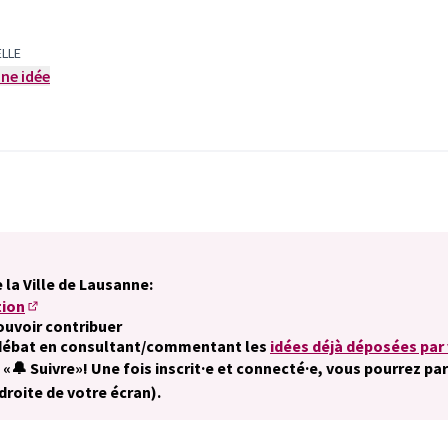
ELLE
ne idée
 la Ville de Lausanne:
tion
(S'ouvre dans un nouvel onglet)
ouvoir contribuer
dans un nouvel onglet)
 débat en consultant/commentant les
idées déjà déposées par
el onglet)
n «🔔 Suivre»! Une fois inscrit·e et connecté·e, vous pourrez 
droite de votre écran).