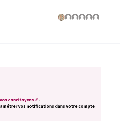
 vos concitoyens
.
(S'ouvre dans un nouvel onglet)
paramétrer vos notifications dans votre compte