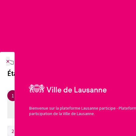
×
Étapes de la démarche
Étape actuelle
J'ai une idée
Je
1
qui va
propose
permettre
Bienvenue sur la plateforme Lausanne participe - Platefor
une idée
participation de la Ville de Lausanne.
d'améliorer
20/04/2021 - ?
la vie de
mon
La Ville
2
quartier ou