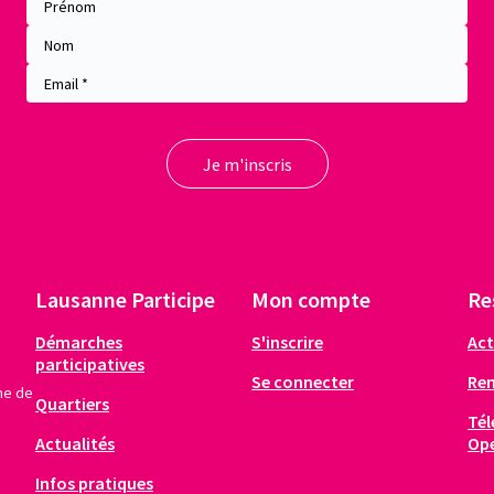
Lausanne Participe
Mon compte
Re
Démarches
S'inscrire
Act
participatives
Se connecter
Re
me de
Quartiers
Tél
Actualités
Op
Infos pratiques