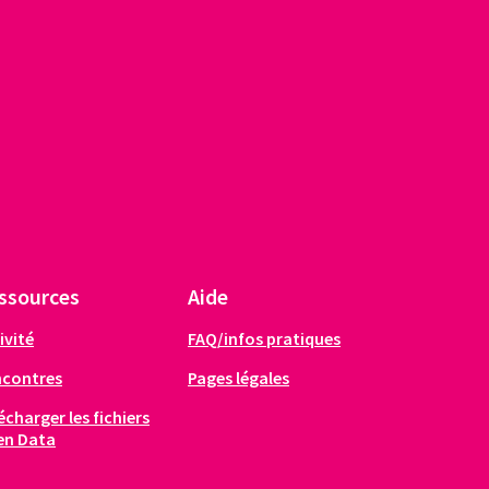
ssources
Aide
ivité
FAQ/infos pratiques
ncontres
Pages légales
écharger les fichiers
en Data