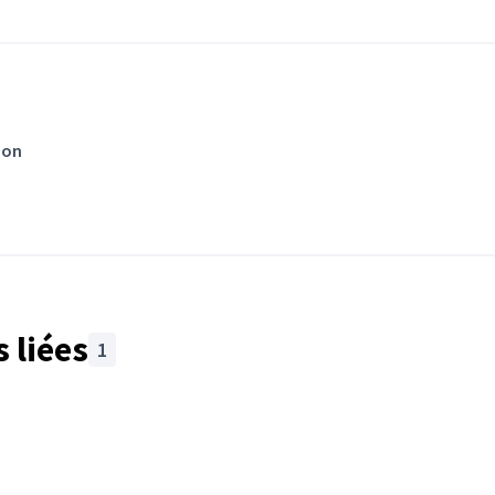
ion
 liées
1