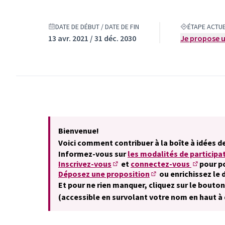
DATE DE DÉBUT / DATE DE FIN
ÉTAPE ACTU
13 avr. 2021 / 31 déc. 2030
Je propose u
Bienvenue!
Voici comment contribuer à la boîte à idées de
Informez-vous sur
les modalités de participa
Inscrivez-vous
et
connectez-vous
pour p
(S'ouvre dans un nouvel onglet)
(S'ouvre 
Déposez une proposition
ou enrichissez le
(S'ouvre dans un nouv
Et pour ne rien manquer, cliquez sur le bouto
(accessible en survolant votre nom en haut à 