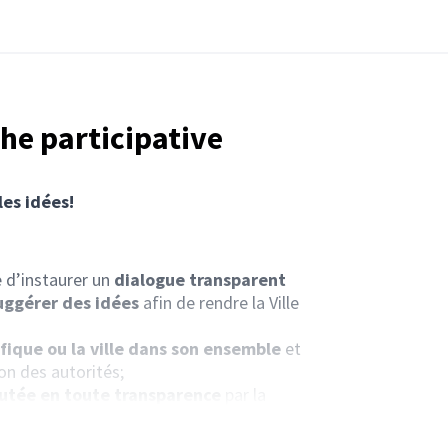
he participative
les idées!
e d’instaurer un
dialogue
transparent
uggérer des idées
afin de rendre la Ville
fique ou la ville dans son ensemble
et
on des autorités;
utée en toute transparence
par la
tement des propositions qui lui sont faites