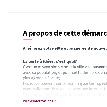
A propos de cette démarc
Améliorez votre ville et suggérez de nouvel
La boîte à idées, c'est quoi?
C'est un moyen simple pour la Ville de Lausann
avec sa population, et pour cette dernière de
s
plus agréable à vivre;
Les idées peuvent concerner un
quartier spéci
éventuellement être en lien avec une interventi
Une fois déposée chaque idée pourra être
disc
population lausannoise.
Plus d'informations
La Ville communiquera régulièrement sur le trai