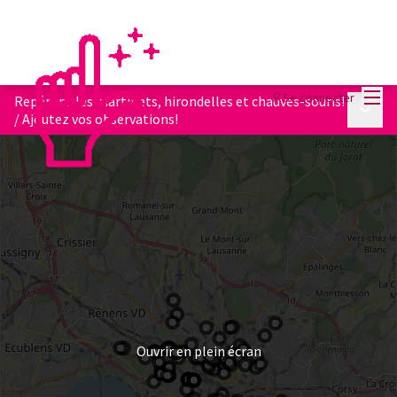
Menu
Se connecter
Repérons les martinets, hirondelles et chauves-souris!
Menu p
/
Ajoutez vos observations!
Ouvrir en plein écran