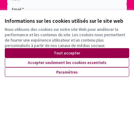
Informations sur les cookies utilisés sur le site web
Nous utilisons des cookies sur notre site Web pour améliorer la
performance et les contenus du site. Les cookies nous permettent
de fournir une expérience utilisateur et un contenu plus
personnalisés à partir de nos canaux de médias sociaux.
Tout accepter
Conditions d'utilisation
Accepter seulement les cookies essentiels
Paramètres des cookies
Paramètres
X
Facebook
Instagram
YouTube
(Lien externe)
(Lien externe)
(Lien externe)
(Lien externe)
(Lien externe)
Site réalisé grâce au
logiciel libre
Decidim
.
(Lien externe)