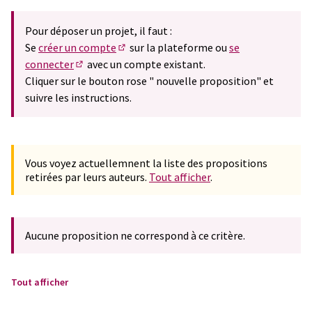
Pour déposer un projet, il faut :
Se
créer un compte
sur la plateforme ou
se
(S'ouvre dans un nouvel onglet)
connecter
avec un compte existant.
(S'ouvre dans un nouvel onglet)
Cliquer sur le bouton rose " nouvelle proposition" et
suivre les instructions.
Vous voyez actuellemnent la liste des propositions
retirées par leurs auteurs.
Tout afficher
.
Aucune proposition ne correspond à ce critère.
Tout afficher