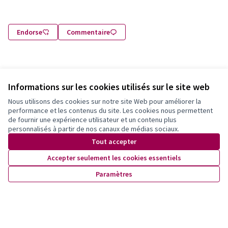
Endorse
Commentaire
Informations sur les cookies utilisés sur le site web
Partager
Signaler
Suivre
Nous utilisons des cookies sur notre site Web pour améliorer la
performance et les contenus du site. Les cookies nous permettent
de fournir une expérience utilisateur et un contenu plus
0 commentaire
personnalisés à partir de nos canaux de médias sociaux.
Tout accepter
Les plus
Les plus
Les mieux notés
Les plus récents
anciens
débattus
Accepter seulement les cookies essentiels
Paramètres
Connectez-vous
ou
créez un compte
pour ajouter votre
commentaire.