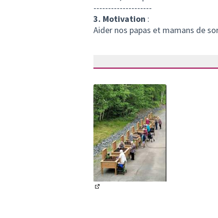
--------------------
3. Motivation
:
Aider nos papas et mamans de sorti
(S'ouvre dans un nouvel onglet)