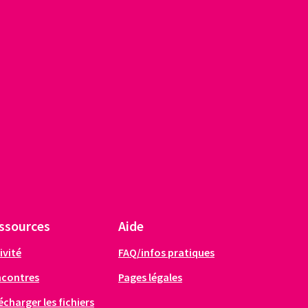
ssources
Aide
ivité
FAQ/infos pratiques
ncontres
Pages légales
écharger les fichiers