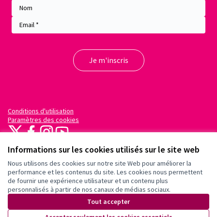
Conditions d'utilisation
Paramètres des cookies
X
Facebook
Instagram
YouTube
(Lien externe)
(Lien externe)
(Lien externe)
(Lien externe)
Informations sur les cookies utilisés sur le site web
Nous utilisons des cookies sur notre site Web pour améliorer la
performance et les contenus du site. Les cookies nous permettent
de fournir une expérience utilisateur et un contenu plus
personnalisés à partir de nos canaux de médias sociaux.
(Lien externe)
Site réalisé grâce au
logiciel libre
Tout accepter
Decidim
.
(Lien externe)