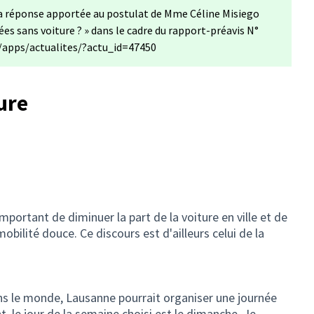
a réponse apportée au postulat de Mme Céline Misiego
ées sans voiture ? » dans le cadre du rapport-préavis N°
h/apps/actualites/?actu_id=47450
ure
important de diminuer la part de la voiture en ville et de
bilité douce. Ce discours est d'ailleurs celui de la
ans le monde, Lausanne pourrait organiser une journée
t, le jour de la semaine choisi est le dimanche. Je