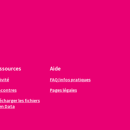
ssources
Aide
ivité
FAQ/infos pratiques
ncontres
Pages légales
écharger les fichiers
en Data