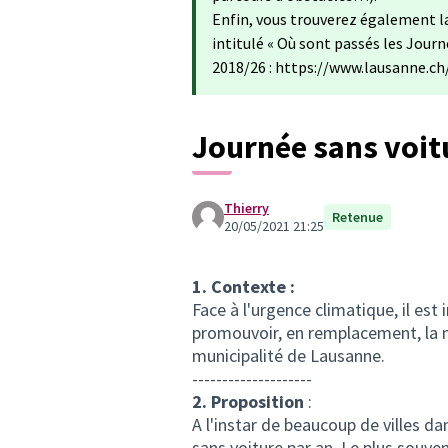
Enfin, vous trouverez également l
intitulé « Où sont passés les Journ
2018/26 : https://www.lausanne.c
Journée sans voit
Thierry
Retenue
20/05/2021 21:25
1. Contexte :
Face à l'urgence climatique, il est 
promouvoir, en remplacement, la mo
municipalité de Lausanne.
--------------------
2. Proposition
:
A l'instar de beaucoup de villes d
sans voiture par an. Le plus souven