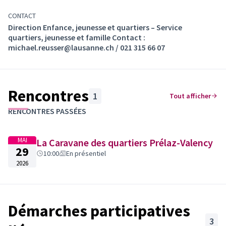
(S'ouvre dans un n
Est-ce que je peux encore m'engager ?
Oui, vous
pouvez encore rejoindre l'équipe de bénévoles qui
CONTACT
feront vivre l'événement. Faites-nous part de votre
Direction Enfance, jeunesse et quartiers – Service
quartiers, jeunesse et famille Contact :
intérêt et vos disponibilités en remplissant ce
michael.reusser@lausanne.ch / 021 315 66 07
formulaire d'inscription
.
(S'ouvre dans un nouvel onglet)
Rencontres
1
Tout afficher
RENCONTRES PASSÉES
MAI
La Caravane des quartiers Prélaz-Valency
29
10:00
En présentiel
2026
Retrouvez plus d'informations sur la Caravane des
Démarches participatives
quartiers sur le
site de la Ville.
3
(Lien externe)