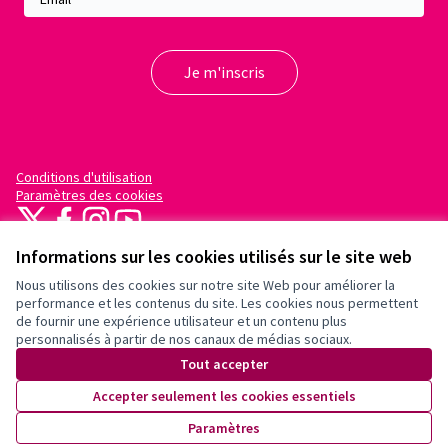
Conditions d'utilisation
Paramètres des cookies
X
Facebook
Instagram
YouTube
(Lien externe)
(Lien externe)
(Lien externe)
(Lien externe)
Informations sur les cookies utilisés sur le site web
Nous utilisons des cookies sur notre site Web pour améliorer la
performance et les contenus du site. Les cookies nous permettent
de fournir une expérience utilisateur et un contenu plus
personnalisés à partir de nos canaux de médias sociaux.
(Lien externe)
Site réalisé grâce au
logiciel libre
Tout accepter
Decidim
.
(Lien externe)
Accepter seulement les cookies essentiels
Un espace démocratique pour vos
Paramètres
communautés