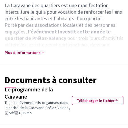
La Caravane des quartiers est une manifestation
interculturelle qui a pour vocation de renforcer les liens
entre les habitantes et habitants d’un quartier.
Porté par des associations locales et des personnes
engagées,
l’événement investit cette année le
quartier de Prélaz-Valency
pour trois jours d’activités
culturelles, artistiques et participatives, dans une
ambiance chaleureuse et festive.
Plus d'informations
Sur place, vous pourrez profiter tout au long du week-
end de stands de nourritures aux saveurs srilankaises
et indiennes, palestiniennes, somaliennes, yéménites,
kurdes, portugaises, érythréennes, algériennes,
Documents à consulter
marocaines, tunisiennes.
Le programme de la
Cette édition s’inscrit dans le cadre de la fête des 10
Caravane
ans du
Centre socioculturel de Prélaz-Valency
,
Télécharger le fichier
(Lien extern
Tous les événements organisés dans
célébrée tout au long du week-end.
le cadre de la Caravane Prélaz-Valency
Qu'est-ce qu'il y aura au programme ?
Toutes les
pdf
1,85 Mo
activités sont gratuites, seuls les repas et les boissons
sont payants.
Consultez le programme.