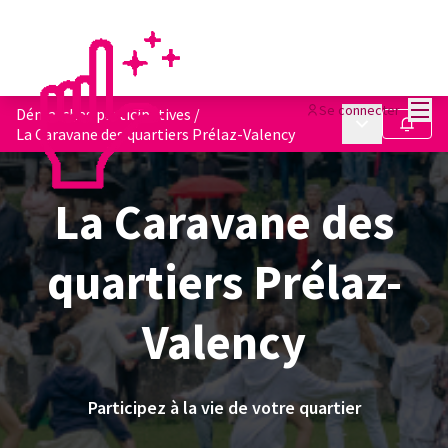
Menu
Se connecter
Démarches participatives
/
Menu principa
Suivre
La Caravane des quartiers Prélaz-Valency
La Caravane des
quartiers Prélaz-
Valency
Participez à la vie de votre quartier