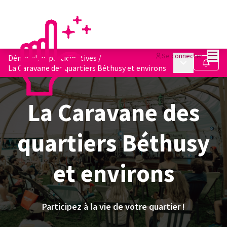
Menu
Se connecter
Démarches participatives
/
Menu principa
Suivre
La Caravane des quartiers Béthusy et environs
La Caravane des
quartiers Béthusy
et environs
Participez à la vie de votre quartier !