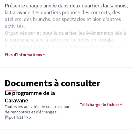
Présente chaque année dans deux quartiers lausannois,
la Caravane des quartiers propose des concerts, des
ateliers, des brunchs, des spectacles et bien d'autres
activités.
Organisés par et pour le quartier, les événements liés à
la caravane visent à renforcer la cohésion sociale,
l’inclusion et la participation de la population. Chaque
année, les habitantes et habitants s'organisent pour
Plus d'informations
créer un programme et mettre en avant les activités
qui leur tiennent à cœur et les représentent.
Vous souhaitez vous impliquer dans l'organisation
Documents à consulter
?
Contactez le service quartiers, jeunesse et famille
Le programme de la
(S'ouvr
pour prendre part au développement du programme.
Caravane
Télécharger le fichier
Toutes les activités de ces trois jours
de rencontres et d'échanges
pdf
114 ko