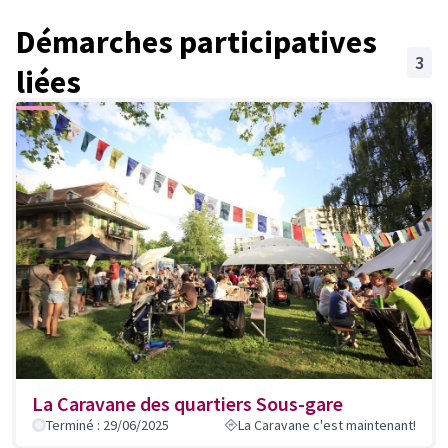
Démarches participatives
3
liées
Retrouvez plus d'informations sur la Caravane des
quartiers sur le
site de la Ville.
(Lien externe)
Vous devez activer tous les cookies pour voir ce
contenu.
Modifier les paramètres des cookies
La Caravane des quartiers Sous-gare
Terminé : 29/06/2025
La Caravane c'est maintenant!