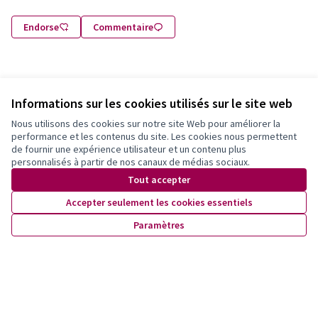
Endorse
Commentaire
Informations sur les cookies utilisés sur le site web
Partager
Signaler
Suivre
Nous utilisons des cookies sur notre site Web pour améliorer la
performance et les contenus du site. Les cookies nous permettent
de fournir une expérience utilisateur et un contenu plus
1 commentaire
personnalisés à partir de nos canaux de médias sociaux.
Tout accepter
Les plus
Les plus
Les mieux notés
Les plus récents
anciens
débattus
Accepter seulement les cookies essentiels
Paramètres
La Fabrique d'Avenir
05/10/2022 14:19
…
Commentaire 329
Merci de nous soutenir pour ce projet qui proposera des
ateliers créatifs intergénérationnels et gratuits aux
familles ainsi qu'aux personnes âgées et allophones de
la commune de Lausanne. Pour les personnes dans le