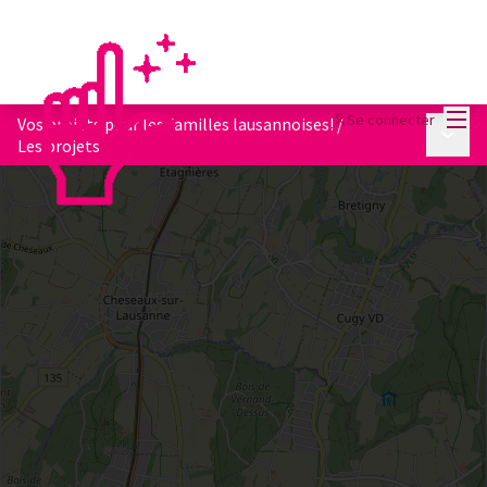
Menu
Se connecter
Vos projets pour les familles lausannoises!
/
Menu p
Les projets