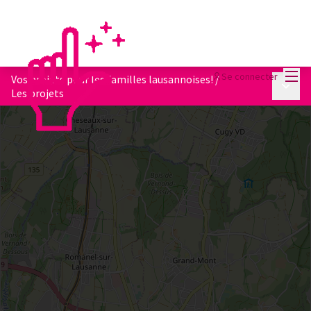
Menu
Se connecter
Vos projets pour les familles lausannoises!
/
Menu p
Les projets