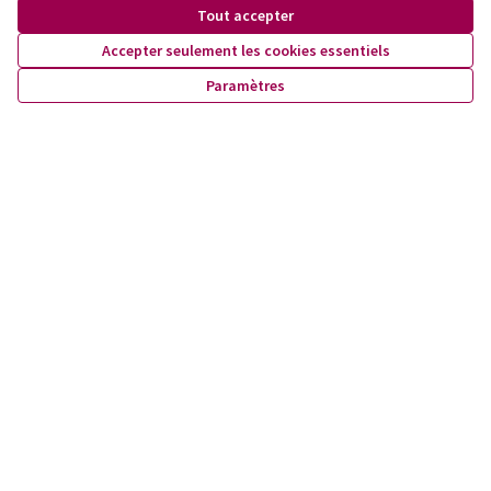
Tout accepter
0 commentaire
Accepter seulement les cookies essentiels
Paramètres
Les plus
Les plus
Les mieux notés
Les plus récents
anciens
débattus
Connectez-vous
ou
créez un compte
pour ajouter votre
commentaire.
Référence : lausanne-PROP-2022-09-405
Numéro de version 2
(sur 2)
voir les autres versions
Vérifiez l'empreinte numérique
Newsletter
Inscrivez-vous pour être tenu·e au courant de nos activités!