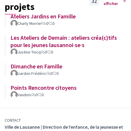
32
projets
afficher
Ateliers Jardins en Famille
Charly Morrier
0
0
Les Ateliers de Demain : ateliers créa(c)tifs
pour les jeunes lausannoi·se·s
Justine Tincq
0
0
Dimanche en Famille
Liardon Frédéric
0
0
Points Rencontre citoyens
Vaudois
0
0
CONTACT
Ville de Lausanne | Direction de l’enfance, de la jeunesse et