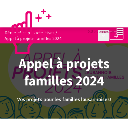
Menu
Se connecter
Démarches participatives
/
Menu principa
Suivre
Appel à projets familles 2024
Appel à projets
familles 2024
Vos projets pour les familles lausannoises!