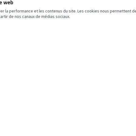
te web
rer la performance et les contenus du site. Les cookies nous permettent de
partir de nos canaux de médias sociaux.
Lausanne Participe
Mon compte
Re
Démarches
S'inscrire
Act
participatives
Se connecter
Re
me de
Quartiers
Tél
Actualités
Op
Infos pratiques