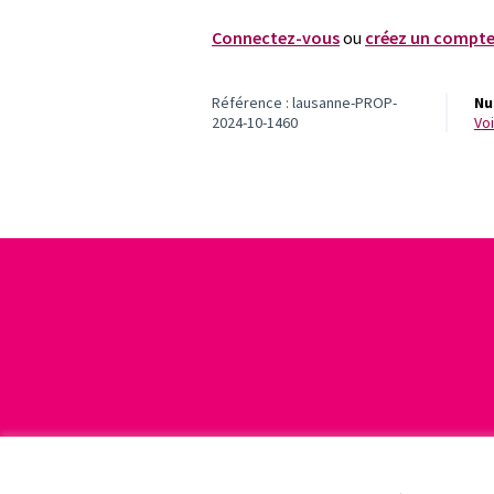
Connectez-vous
ou
créez un compt
Référence : lausanne-PROP-
Nu
2024-10-1460
v