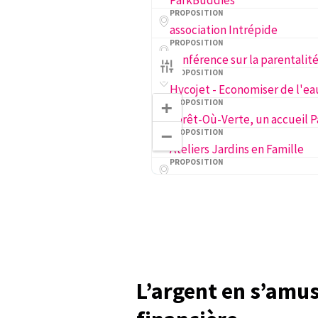
ParkBuddies
PROPOSITION
association Intrépide
PROPOSITION
PROPOSITION
+
PROPOSITION
−
PROPOSITION
Ateliers Jardins en Famille
PROPOSITION
PROPOSITION
Dimanche en Famille
PROPOSITION
Points Rencontre citoyens
PROPOSITION
PROPOSITION
L’argent en s’amus
Quartier propre, futur respo
PROPOSITION