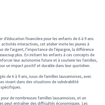
Un espace vert pour les familles : la cour végétalisée des Petits Cailloux
er d'éducation financière pour les enfants de 6 à 9 ans.
activités interactives, cet atelier invite les jeunes à
eur de l’argent, l’importance de l’épargne, la différence
ACCEPTED
beaucoup plus. En initiant les enfants à ces concepts de
enforcer leur autonomie future et à soutenir les familles,
 pour un impact positif et durable dans leur quotidien.
gés de 6 à 9 ans, issus de familles lausannoises, avec
les vivant dans des situations de vulnérabilité
spécifiques.
i pour de nombreuses familles lausannoises, et un
s peut entraîner des difficultés économiques. Les