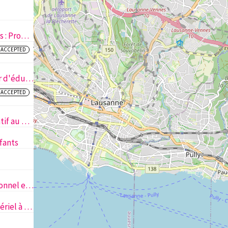
Voyage culturel et rencontres : Promouvoir l’inclusion, la diversité et le lien intergénérationnel
ACCEPTED
L’argent en s’amusant. Atelier d'éducation financière
ACCEPTED
Développement socio-éducatif au FC Concordia Lausanne
fants
Ateliers éveil corporel, relationnel et sensitif de la naissance à 5 ans
Enrichir et renouvever le matériel à disposition des familles sur la place Andrée Antonioli-Rouiller