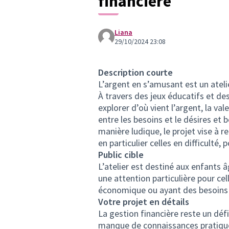
financière
Saveurs du monde
PROPOSITION
Application SuperMamans
Liana
PROPOSITION
29/10/2024 23:08
Popi, Popa, Popaie
PROPOSITION
Description courte
PROPOSITION
L’argent en s’amusant est un ateli
Ela Joga 2025
À travers des jeux éducatifs et des 
PROPOSITION
explorer d’où vient l’argent, la val
2ème Grande Rencontre des parentalités queer, féministes et complices
entre les besoins et le désires et 
manière ludique, le projet vise à r
en particulier celles en difficulté,
Public cible
L’atelier est destiné aux enfants â
une attention particulière pour cel
économique ou ayant des besoins 
Votre projet en détails
La gestion financière reste un déf
manque de connaissances pratique