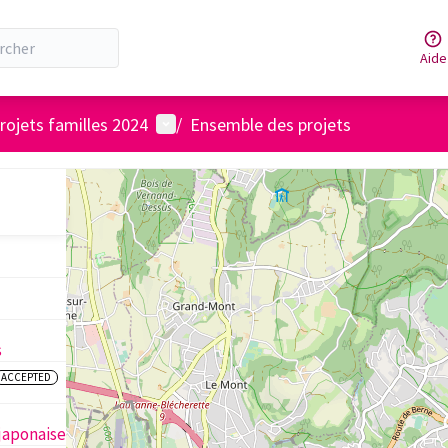
Aide
Menu utilisateur
rojets familles 2024
/
Ensemble des projets
s
ACCEPTED
 japonaise