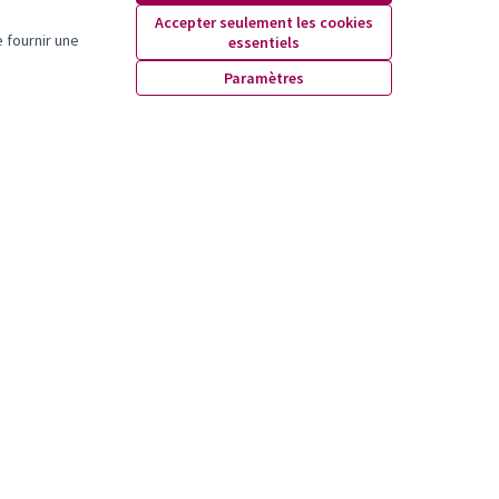
Accepter seulement les cookies
 fournir une
essentiels
Paramètres
ssources
Aide
ivité
FAQ/infos pratiques
ncontres
Pages légales
écharger les fichiers
en Data
X
Facebook
Instagram
YouTube
(Lien externe)
(Lien externe)
(Lien externe)
(Lien externe)