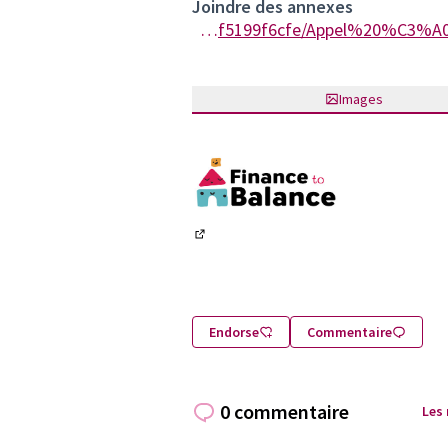
Joindre des annexes
https://participer.lausanne.ch/rails/active_storage/blobs/redirect/eyJfcmFpbHMiOnsibWVzc2FnZSI6IkJBaHBBdjBlIiwiZXhwIjpudWxsLCJwdXIiOiJibG9iX2lkIn19--cb1ff4d9b76a79689bff25498f9f2df5199f6cfe/Appel%20%C3%A0%20projets%20familles%202024.pdf
Images
(S'ouvre dans un nouvel onglet)
Endorse
Commentaire
0 commentaire
Les