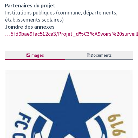
Partenaires du projet
Institutions publiques (commune, départements,
établissements scolaires)
Joindre des annexes
https://participer.lausanne.ch/rails/active_storage/blobs/redirect/eyJfcmFpbHMiOnsibWVzc2FnZSI6IkJBaHBBdGtlIiwiZXhwIjpudWxsLCJwdXIiOiJibG9iX2lkIn19--4f142f5814dd9be60acac115fd9bae9fac512ca3/Projet_d%C3%A9voirs%20surveill%C3%A9s.pdf
Images
Documents