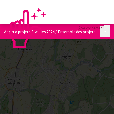
Menu
Se connecter
Menu p
Appel à projets familles 2024
/
Ensemble des projets