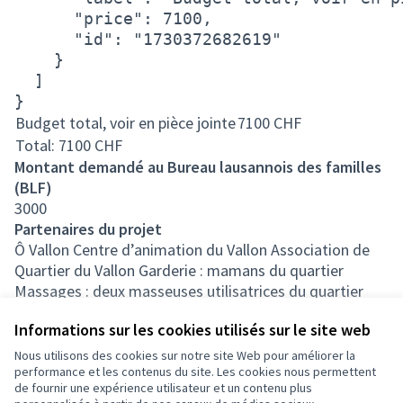
      "price": 7100,

      "id": "1730372682619"

    }

  ]

}
Budget total, voir en pièce jointe
7100
CHF
Total: 7100
CHF
Montant demandé au Bureau lausannois des familles
(BLF)
3000
Partenaires du projet
Ô Vallon Centre d’animation du Vallon Association de
Quartier du Vallon Garderie : mamans du quartier
Massages : deux masseuses utilisatrices du quartier
Structure et institutions du quartier qui seront
Informations sur les cookies utilisés sur le site web
également mobilisées : - Ecole primaire de la Barre -
APEMS Primaflora - Armée du Salut - La Marmotte -
Nous utilisons des cookies sur notre site Web pour améliorer la
Bois-Gentil - la Résidence - Fondation ABS – la
performance et les contenus du site. Les cookies nous permettent
de fournir une expérience utilisateur et un contenu plus
Terrasse, l’ECS, le Passage - Théâtre 2.21