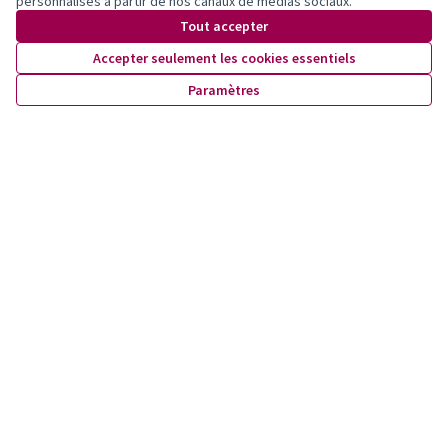
personnalisés à partir de nos canaux de médias sociaux.
Joindre des annexes
Tout accepter
https://participer.lausanne.ch/rails/active_storage/blobs/redirect/eyJfcmFpbHMiOnsibWVzc2FnZSI6IkJBaHBBaVVmIiwiZXhwIjpudWxsLCJwdXIiOiJibG9iX2lkIn19--b4007ceeb670c2ad57ca8f068e8b27b3fc023b44/Budget%20O%CC%82%20Vallon%20-%20inclusion,%20bien-e%CC%82tre%20et%20lien%20social%20des%20familles%20du%20Vallon.pdf
Accepter seulement les cookies essentiels
Paramètres
Images