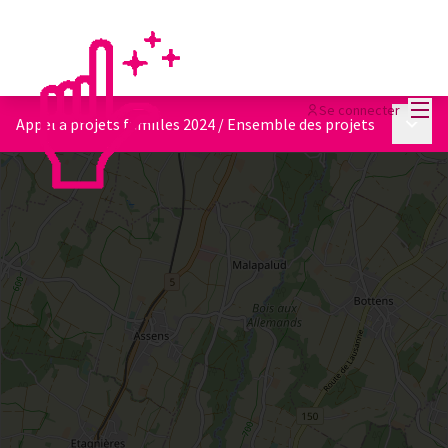
Menu
Se connecter
Menu p
Appel à projets familles 2024
/
Ensemble des projets