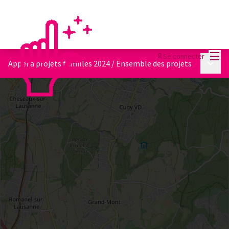
Menu
Se connecter
Menu p
Appel à projets familles 2024
/
Ensemble des projets