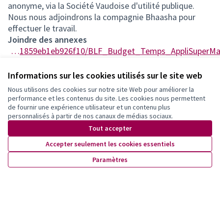
anonyme, via la Société Vaudoise d'utilité publique.
Nous nous adjoindrons la compagnie Bhaasha pour
effectuer le travail.
Joindre des annexes
https://participer.lausanne.ch/rails/active_storage/blobs/redirect/eyJfcmFpbHMiOnsibWVzc2FnZSI6IkJBaHBBcjBkIiwiZXhwIjpudWxsLCJwdXIiOiJibG9iX2lkIn19--7616c621d1dd8355cb7e004eb1859eb1eb926f10/BLF_Budget_Temps_AppliSuperMamans2024.pdf
Informations sur les cookies utilisés sur le site web
Endorse
Commentaire
Nous utilisons des cookies sur notre site Web pour améliorer la
performance et les contenus du site. Les cookies nous permettent
de fournir une expérience utilisateur et un contenu plus
personnalisés à partir de nos canaux de médias sociaux.
Tout accepter
Partager
Signaler
Suivre
Accepter seulement les cookies essentiels
Paramètres
0 commentaire
Les plus
Les plus
Les mieux notés
Les plus récents
anciens
débattus