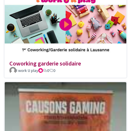
Coworking garderie solidaire
I work U play
Octree - Lucien
0
0