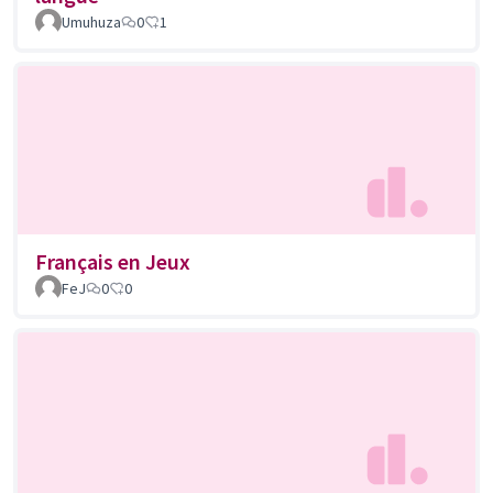
Umuhuza
0
1
Français en Jeux
FeJ
0
0