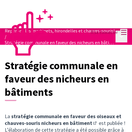
Menu
Repérons les martinets, hirondelles et chauves-souris!
Se connecter
Menu p
/
Stratégie communale en faveur des nicheurs en bâtiments
Stratégie communale en
faveur des nicheurs en
bâtiments
La
stratégie communale en faveur des oiseaux et
chauves-souris nicheurs en bâtiment
est publiée !
(S'ouvre dans un 
L’élaboration de cette stratégie a été possible grâce à