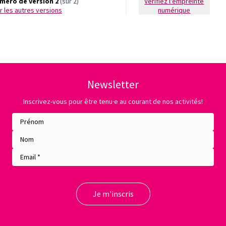
méro de version 2
(sur 2)
Vérifiez l'empreinte
oir les autres versions
numérique
Newsletter
Inscrivez-vous pour être tenu·e au courant de nos activités!
Entendu ce soir le striement de 2 martinets dans deux des 12 nichoirs de l’immeuble, 4 autres individus vus en vol. Première observation de la saison