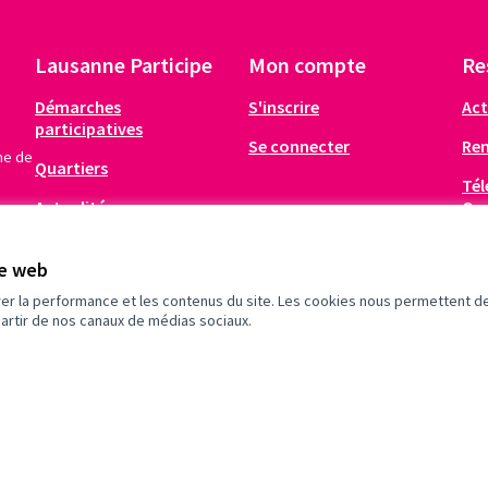
Lausanne Participe
Mon compte
Re
Démarches
S'inscrire
Act
participatives
Se connecter
Re
me de
Quartiers
Tél
Actualités
Op
Infos pratiques
te web
rer la performance et les contenus du site. Les cookies nous permettent de
partir de nos canaux de médias sociaux.
Un espace démocratique pour vos communautés