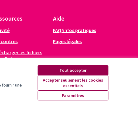
ssources
Aide
ivité
FAQ/infos pratiques
ncontres
Pages légales
écharger les fichiers
en Data
Tout accepter
Accepter seulement les cookies
 fournir une
essentiels
X
Facebook
Instagram
YouTube
Paramètres
(Lien externe)
(Lien externe)
(Lien externe)
(Lien externe)