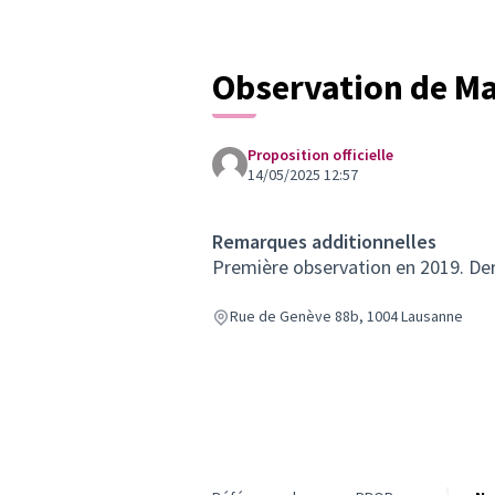
OBSERVATION
Observation de Martinet
OBSERVATION
Observation de Ma
Observation de Martinet
OBSERVATION
Observation d'Hirondelle
OBSERVATION
Proposition officielle
Observation d'Hirondelle
14/05/2025 12:57
OBSERVATION
Observation d'Hirondelle
Remarques additionnelles
OBSERVATION
Observation d'Hirondelle
Première observation en 2019. Der
OBSERVATION
Observation d'Hirondelle
Rue de Genève 88b, 1004 Lausanne
OBSERVATION
Observation d'Hirondelle
OBSERVATION
Observation d'Hirondelle
OBSERVATION
Observation d'Hirondelle
OBSERVATION