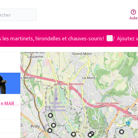
Aide
Menu utilisat
 les martinets, hirondelles et chauves-souris!
/
Ajoutez 
Grand oiseau ressemblant à un MARTINET