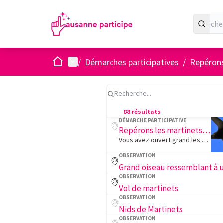
Accueil
Menu principal
/
Démarches participatives
/
Repérons
88 résultats
DÉMARCHE PARTICIPATIVE
Repérons les martinets, hirondelles et chauves-souris!
Vous avez ouvert grand les yeux et repéré des nombreux martinets, hirondelles et chauves-souris sur les bâtiments de votre quartier!
OBSERVATION
OBSERVATION
Vol de martinets
OBSERVATION
Nids de Martinets
OBSERVATION