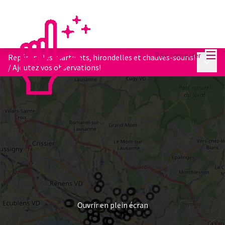
Menu
Se connecter
Repérons les martinets, hirondelles et chauves-souris!
Menu p
/
Ajoutez vos observations!
Ouvrir en plein écran