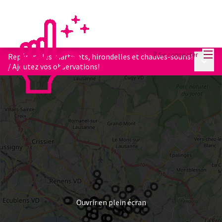
Menu
Se connecter
Repérons les martinets, hirondelles et chauves-souris!
Menu p
/
Ajoutez vos observations!
Ouvrir en plein écran