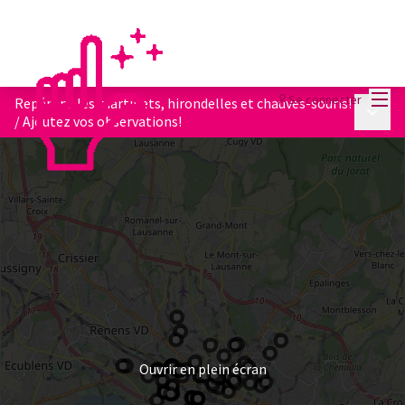
Menu
Se connecter
Repérons les martinets, hirondelles et chauves-souris!
Menu p
/
Ajoutez vos observations!
Ouvrir en plein écran