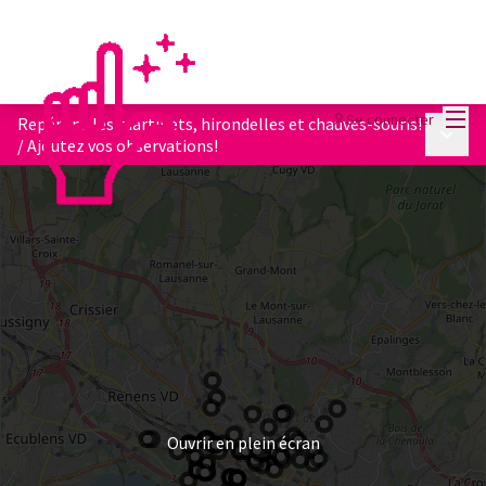
Menu
Se connecter
Repérons les martinets, hirondelles et chauves-souris!
Menu p
/
Ajoutez vos observations!
Ouvrir en plein écran