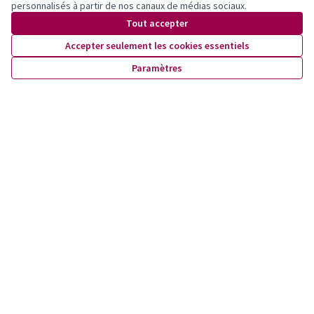
Inscrivez-vous pour être tenu·e au courant de nos activités!
personnalisés à partir de nos canaux de médias sociaux.
Tout accepter
Accepter seulement les cookies essentiels
Paramètres
Conditions d'utilisation
Paramètres des cookies
X
Facebook
Instagram
YouTube
(Lien externe)
(Lien externe)
(Lien externe)
(Lien externe)