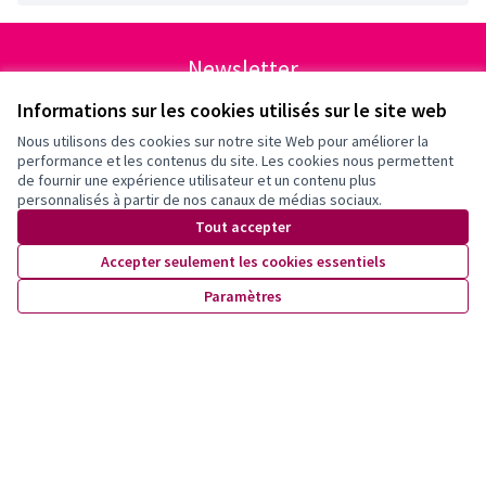
Newsletter
Inscrivez-vous pour être tenu·e au courant de nos activités!
Informations sur les cookies utilisés sur le site web
Nous utilisons des cookies sur notre site Web pour améliorer la
performance et les contenus du site. Les cookies nous permettent
de fournir une expérience utilisateur et un contenu plus
personnalisés à partir de nos canaux de médias sociaux.
Tout accepter
Accepter seulement les cookies essentiels
Paramètres
Conditions d'utilisation
Paramètres des cookies
X
Facebook
Instagram
YouTube