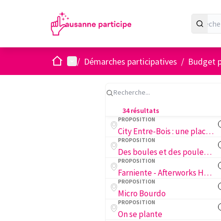
Accueil
Menu principal
/
Démarches participatives
/
Budget p
34 résultats
PROPOSITION
City Entre-Bois : une place publique accueillante à Entre-Bois
PROPOSITION
Des boules et des poules : poulailler et terrain de pétanque aux Échelettes
PROPOSITION
Farniente - Afterworks Harmonieux
PROPOSITION
Micro Bourdo
PROPOSITION
On se plante