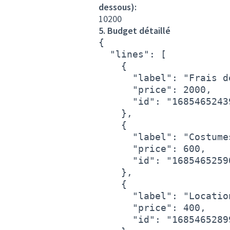
dessous):
10200
5. Budget détaillé
{

  "lines": [

    {

      "label": "Frais d
      "price": 2000,

      "id": "16854652439
    },

    {

      "label": "Costume
      "price": 600,

      "id": "16854652590
    },

    {

      "label": "Locatio
      "price": 400,

      "id": "16854652899