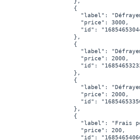
    },

    {

      "label": "Défraye
      "price": 3000,

      "id": "16854653044
    },

    {

      "label": "Défraye
      "price": 2000,

      "id": "16854653233
    },

    {

      "label": "Défraye
      "price": 2000,

      "id": "16854653350
    },

    {

      "label": "Frais p
      "price": 200,

      "id": "16854654066