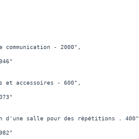
e communication - 2000",

46"

s et accessoires - 600",

73"

n d'une salle pour des répétitions . 400"
82"
