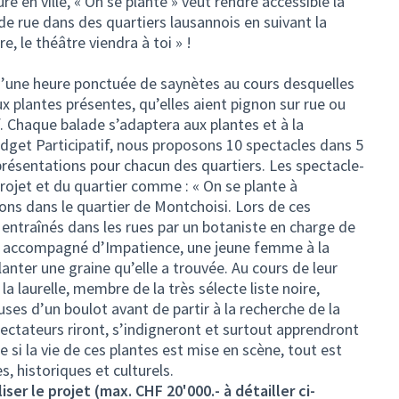
ure en ville, « On se plante » veut rendre accessible la
e rue dans des quartiers lausannois en suivant la
e, le théâtre viendra à toi » !
une heure ponctuée de saynètes au cours desquelles
ux plantes présentes, qu’elles aient pignon sur rue ou
f. Chaque balade s’adaptera aux plantes et à la
udget Participatif, nous proposons 10 spectacles dans 5
eprésentations pour chacun des quartiers. Les spectacle-
ojet et du quartier comme : « On se plante à
ons dans le quartier de Montchoisi. Lors de ces
 entraînés dans les rues par un botaniste en charge de
ise accompagné d’Impatience, une jeune femme à la
lanter une graine qu’elle a trouvée. Au cours de leur
la laurelle, membre de la très sélecte liste noire,
uses d’un boulot avant de partir à la recherche de la
pectateurs riront, s’indigneront et surtout apprendront
 si la vie de ces plantes est mise en scène, tout est
es, historiques et culturels.
er le projet (max. CHF 20'000.- à détailler ci-