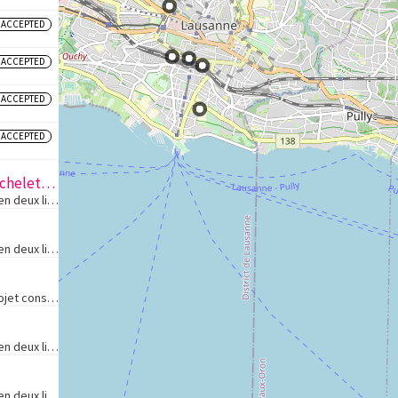
ACCEPTED
ACCEPTED
ACCEPTED
ACCEPTED
07 Terrain de pétanque aux Échelettes
Nombre de votes3'3021. Le projet en deux lignesRéaménager l’impasse des Échelettes: créer des zones de verdure et construire un terrain de pétanque, tout en préservant l’accès au garage de l’impasse.2. L'objectif du projetLe projet est porté par deux…
Nombre de votes3'9491. Le projet en deux lignesCréer un espace inclusif et interactif où toutes les familles peuvent se réunir, apprendre et partager des expériences enrichissantes lors d'ateliers, sorties culturelles et conférences.2. L'objectif du …
1. Le projet en deux lignesNotre projet consiste à réaliser un jeu d'échecs en bois de grande taille dans le cadre du Jardin de poche de la Rue de la Tour. L'objectif est de créer un espace convivial et accessible à tous les amateurs d'échecs, quels …
Nombre de votes3'2911. Le projet en deux lignesInstaller un deuxième but de foot sur le terrain en gazon dans le quartier de Bellevaux2. L'objectif du projetSur la place bientôt nommée Place Andrée Antonioli-Rouiller, à Entre-Bois, les demandes sont …
Nombre de votes6'0851. Le projet en deux lignesApprendre à transformer les balcons en espace de détente vert en rejoignant des ateliers pour créer un jardin miniature en appartement.2. L'objectif du projetLes objectifs de cette journée d'ateliers éco…