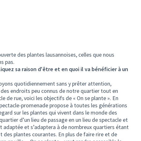
Nombre de votes6'4391. Le projet en deux lignesCréer un jeu qui consiste en une série de défis et de mystères à résoudre pour mieux connaître la Ville de Lausanne et ses quartiers.2. L'objectif du projetPromouvoir la connaissance des mystères de la …
verte des plantes lausannoises, celles que nous
s pas.
liquez sa raison d'être et en quoi il va bénéficier à un
oyons quotidiennement sans y prêter attention,
ir des endroits peu connus de notre quartier tout en
e de rue, voici les objectifs de « On se plante ». En
 spectacle-promenade propose à toutes les générations
egard sur les plantes qui vivent dans le monde des
artier d’un lieu de passage en un lieu de spectacle et
t adaptée et s’adaptera à de nombreux quartiers étant
 des plantes courantes. En plus de faire rire et de