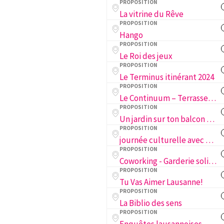
PROPOSITION
La vitrine du Rêve
PROPOSITION
Hango
PROPOSITION
Le Roi des jeux
PROPOSITION
Le Terminus itinérant 2024
PROPOSITION
Le Continuum – Terrasse/Bar & Evènements
PROPOSITION
Un jardin sur ton balcon et dans ton appart!
PROPOSITION
journée culturelle avec des APEMS dans une institution culturelle lausannoise
PROPOSITION
Coworking - Garderie solidaire I work U play
PROPOSITION
Tu Vas Aimer Lausanne!
PROPOSITION
La Biblio des sens
PROPOSITION