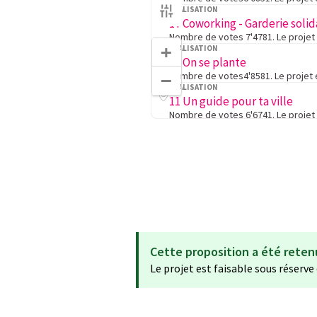
RÉALISATION
17 Coworking - Garderie solid
+
RÉALISATION
06 On se plante
−
RÉALISATION
11 Un guide pour ta ville
RÉALISATION
02 Le Terminus itinérant
RÉALISATION
18 L'application mobile Hang
RÉALISATION
03 Journée culturelle pour e
RÉALISATION
Cette proposition a été reten
Le projet est faisable sous réserve
RÉALISATION
19 Champignonnière urbaine