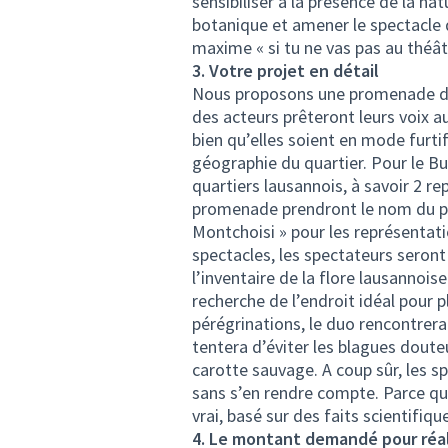
sensibiliser à la présence de la nat
botanique et amener le spectacle d
maxime « si tu ne vas pas au théâtr
3. Votre projet en détail
Nous proposons une promenade d’
des acteurs prêteront leurs voix a
bien qu’elles soient en mode furti
géographie du quartier. Pour le B
quartiers lausannois, à savoir 2 r
promenade prendront le nom du pr
Montchoisi » pour les représentati
spectacles, les spectateurs seront
l’inventaire de la flore lausanno
recherche de l’endroit idéal pour p
pérégrinations, le duo rencontrera 
tentera d’éviter les blagues doute
carotte sauvage. A coup sûr, les s
sans s’en rendre compte. Parce que
vrai, basé sur des faits scientifiqu
4. Le montant demandé pour réalis