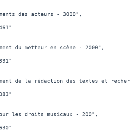
ments des acteurs - 3000",

61"

ment du metteur en scène - 2000",

31"

ment de la rédaction des textes et recher
83"

our les droits musicaux - 200",

30"
