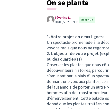
On se plante
RÉALISATION
10 Enquêtes lausannoises
Séverine L.
Retenue
30/05/2023 19:11
1. Votre projet en deux lignes:
Un spectacle-promenade à la décou
voyons mais que nous ne regardon
2. L'objectif de votre projet (exp
ou des quartier(s))
Observer les plantes que nous côt
découvrir leurs histoires, parcour
s’amusant par le biais d’un spectacl
donnant une voix aux plantes, ce
de lausannois de porter un autre r
hommes afin de transformer leur qu
d’émerveillement. Cette balade es
donné que les plantes traitées sont