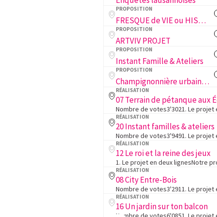
Enquêtes lausannoises
PROPOSITION
FRESQUE de VIE ou HISTOIRES en COULEURS ou ART MURAL en LIBERTÉ
PROPOSITION
ARTVIV PROJET
PROPOSITION
Instant Famille & Ateliers
PROPOSITION
Champignonnière urbaine - Cultiver l'avenir durablement
RÉALISATION
RÉALISATION
20 Instant familles & ateliers
RÉALISATION
12 Le roi et la reine des jeux
RÉALISATION
08 City Entre-Bois
RÉALISATION
16 Un jardin sur ton balcon