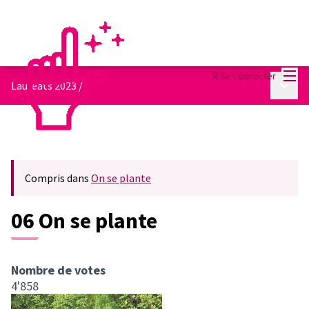
Menu
Se connecter
Menu p
Lauréats 2023
/
Compris dans
On se plante
06 On se plante
Nombre de votes
4'858