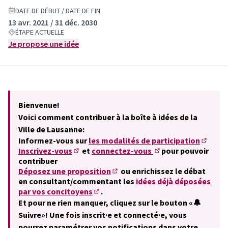
DATE DE DÉBUT / DATE DE FIN
13 avr. 2021 / 31 déc. 2030
ÉTAPE ACTUELLE
Je propose une idée
Bienvenue!
Voici comment contribuer à la boîte à idées de la
Ville de Lausanne:
Informez-vous sur
les modalités de participation
(S'ouvr
Inscrivez-vous
et
connectez-vous
pour pouvoir
(S'ouvre dans un nouvel onglet)
(S'ouvre dans un nouv
contribuer
Déposez une proposition
ou enrichissez le débat
(S'ouvre dans un nouvel onglet)
en consultant/commentant les
idées déjà déposées
par vos concitoyens
.
(S'ouvre dans un nouvel onglet)
Et pour ne rien manquer, cliquez sur le bouton «🔔
Suivre»! Une fois inscrit·e et connecté·e, vous
pourrez paramétrer vos notifications dans votre