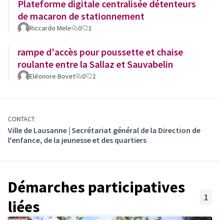
Toutes les idées sont traitées pour autant qu'elles:
Plateforme digitale centralisée détenteurs
relèvent de
compétences communales
,
de macaron de stationnement
visent à l'amélioration de la
qualité de vie
des
Riccardo Mele
0
1
habitant·e·s,
ne concernent pas des
incivilités
(tags, nuisances,
rampe d'accès pour poussette et chaise
délits, etc.) qui peuvent être déposées auprès du
Corps
roulante entre la Sallaz et Sauvabelin
de police
,
(Lien externe)
Eléonore Bovet
0
2
ne concernent pas l'obtention de moyens financiers ou
de
subventions
,
ne poursuivent pas de buts lucratifs.
CONTACT
Ville de Lausanne | Secrétariat général de la Direction de
Vous souhaitez déposer une idée?
l'enfance, de la jeunesse et des quartiers
Prenez connaissance du
fonctionnement
et
déposez
(S'ouvre dans un
votre idée!
(S'ouvre dans un nouvel onglet)
Démarches participatives
1
liées