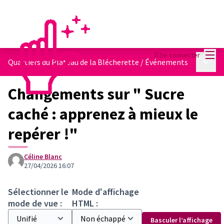
Menu
Se connecter
Menu p
Quartiers du Plateau de la Blécherette
/
Événements
Changements sur " Sucre
caché : apprenez à mieux le
repérer !"
Céline Blanc
27/04/2026 16:07
Sélectionner le
Mode d'affichage
mode de vue :
HTML :
Basculer l’affichage