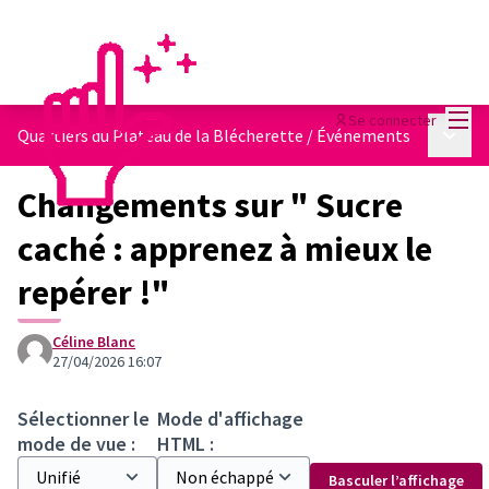
Menu
Se connecter
Menu p
Quartiers du Plateau de la Blécherette
/
Événements
Changements sur " Sucre
caché : apprenez à mieux le
repérer !"
Céline Blanc
27/04/2026 16:07
Sélectionner le
Mode d'affichage
mode de vue :
HTML :
Basculer l’affichage