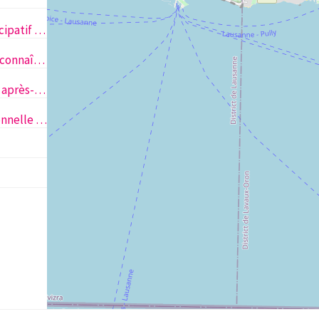
Carré Pointu: un journal participatif pour enfants
"Promotion de la santé: faire connaître le microbiote intestinal aux familles lausannoises"
Activités Kids e-motions – un après-midi par semaine qui permet de bouger et d’apprendre à se connaître
Stop violence transgénérationnelle : aide pour parents en précarité