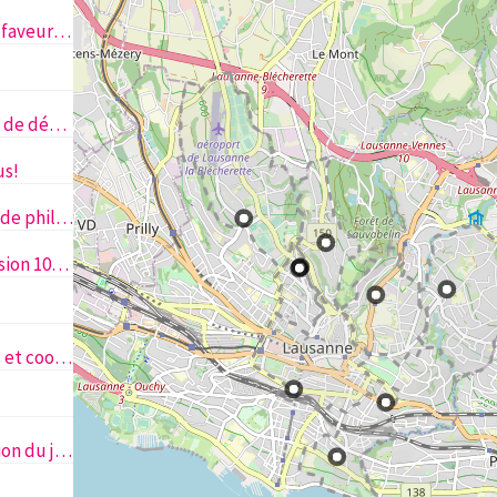
I work U play - Association en faveur de l’insertion professionnelle des mères
Une semaine de formation et de détente pour mamans-solos et leurs enfants
us!
Philosopher au vert : Ateliers de philosophie itinérants
La Récré Parentale, une émission 100% suisse dédiée à l'éducation et à la parentalité
100 idées de sorties gratuites et cool en famille sur Lausanne
Causons Gaming : sensibilisation du jeu vidéo pour les foyers familiaux et les jeunes