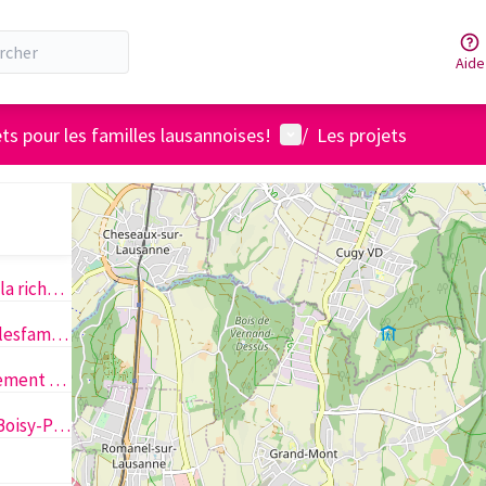
Aide
Menu utilisateur
ts pour les familles lausannoises!
/
Les projets
Cinq contre cinq: échange de la richesse linguistique
Test2 Bureaulausannoispourlesfamilles
Calendrier Suisse: « UN Évènement mensuel d’un jour : UN savoir pour toujours ! »
BD sur l'histoire du quartier Boisy-Pierrefleur