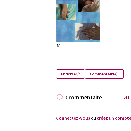
(S'ouvre dans un nouvel onglet)
Endorse
Commentaire
0 commentaire
Les
Connectez-vous
ou
créez un compt