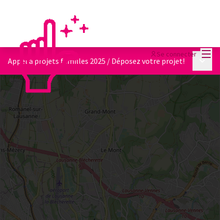
Menu
Se connecter
Menu p
Appel à projets familles 2025
/
Déposez votre projet!