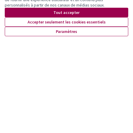
Référence : lausanne-PROP-2025-10-1719
personnalisés à partir de nos canaux de médias sociaux.
Numéro de version 1
(sur 1)
voir les autres versions
Tout accepter
Vérifiez l'empreinte numérique
Accepter seulement les cookies essentiels
Paramètres
Newsletter
Inscrivez-vous pour être tenu·e au courant de nos activités!
Conditions d'utilisation