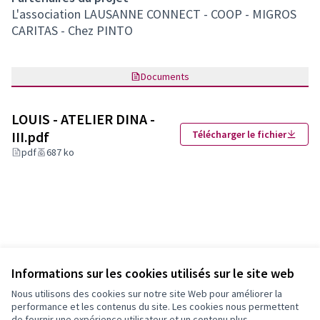
L'association LAUSANNE CONNECT - COOP - MIGROS
CARITAS - Chez PINTO
Documents
LOUIS - ATELIER DINA -
III.pdf
Télécharger le fichier
pdf
687 ko
Informations sur les cookies utilisés sur le site web
Partager
Signaler
Suivre
Nous utilisons des cookies sur notre site Web pour améliorer la
performance et les contenus du site. Les cookies nous permettent
de fournir une expérience utilisateur et un contenu plus