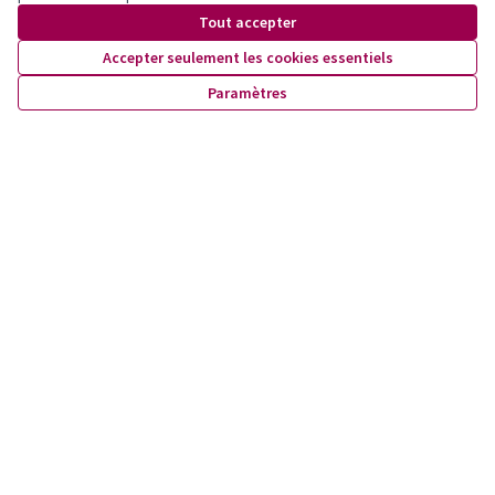
auprès des familles.
Tout accepter
Accepter seulement les cookies essentiels
Images
Paramètres
(S'ouvre dans un nouvel onglet)