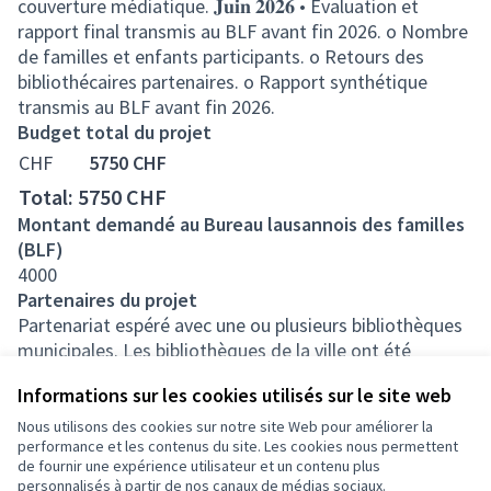
couverture médiatique. 𝐉𝐮𝐢𝐧 𝟐𝟎𝟐𝟔 • Évaluation et
rapport final transmis au BLF avant fin 2026. o Nombre
de familles et enfants participants. o Retours des
bibliothécaires partenaires. o Rapport synthétique
transmis au BLF avant fin 2026.
Budget total du projet
CHF
5750
CHF
Total: 5750
CHF
Montant demandé au Bureau lausannois des familles
(BLF)
4000
Partenaires du projet
Partenariat espéré avec une ou plusieurs bibliothèques
municipales. Les bibliothèques de la ville ont été
contactées et ont manifesté leur intérêt pour ce projet.
Informations sur les cookies utilisés sur le site web
Une rencontre est prévue au mois de novembre pour en
discuter. Nous pourrons également envisager un
Nous utilisons des cookies sur notre site Web pour améliorer la
performance et les contenus du site. Les cookies nous permettent
partenariat avec une librairie locale si nécessaire, pour
de fournir une expérience utilisateur et un contenu plus
élargir l’accès aux ouvrages et renforcer la diffusion
personnalisés à partir de nos canaux de médias sociaux.