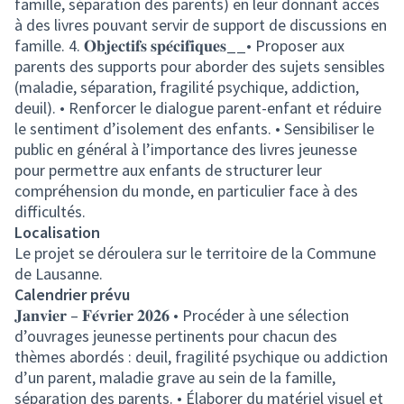
famille, séparation des parents) en leur donnant accès
à des livres pouvant servir de support de discussions en
famille. 4. 𝐎𝐛𝐣𝐞𝐜𝐭𝐢𝐟𝐬 𝐬𝐩𝐞́𝐜𝐢𝐟𝐢𝐪𝐮𝐞𝐬__• Proposer aux
parents des supports pour aborder des sujets sensibles
(maladie, séparation, fragilité psychique, addiction,
deuil). • Renforcer le dialogue parent-enfant et réduire
le sentiment d’isolement des enfants. • Sensibiliser le
public en général à l’importance des livres jeunesse
pour permettre aux enfants de structurer leur
compréhension du monde, en particulier face à des
difficultés.
Localisation
Le projet se déroulera sur le territoire de la Commune
de Lausanne.
Calendrier prévu
𝐉𝐚𝐧𝐯𝐢𝐞𝐫 – 𝐅𝐞́𝐯𝐫𝐢𝐞𝐫 𝟐𝟎𝟐𝟔 • Procéder à une sélection
d’ouvrages jeunesse pertinents pour chacun des
thèmes abordés : deuil, fragilité psychique ou addiction
d’un parent, maladie grave au sein de la famille,
séparation des parents. • Élaborer du matériel visuel et