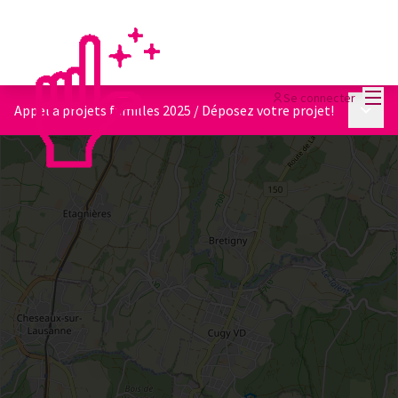
Menu
Se connecter
Menu p
Appel à projets familles 2025
/
Déposez votre projet!