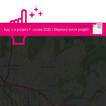
Menu
Se connecter
Menu p
Appel à projets familles 2025
/
Déposez votre projet!