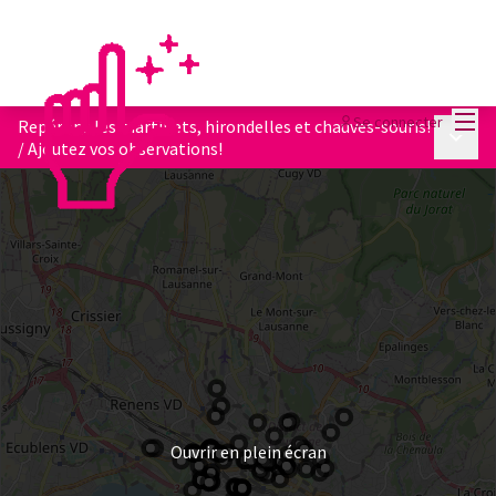
Menu
Se connecter
Repérons les martinets, hirondelles et chauves-souris!
Menu p
/
Ajoutez vos observations!
Ouvrir en plein écran