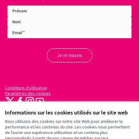
Conditions d'utilisation
Paramètres des cookies
X
Facebook
Instagram
YouTube
(Lien externe)
(Lien externe)
(Lien externe)
(Lien externe)
Informations sur les cookies utilisés sur le site web
Nous utilisons des cookies sur notre site Web pour améliorer la
performance et les contenus du site. Les cookies nous permettent
de fournir une expérience utilisateur et un contenu plus
personnalisés à partir de nos canaux de médias sociaux.