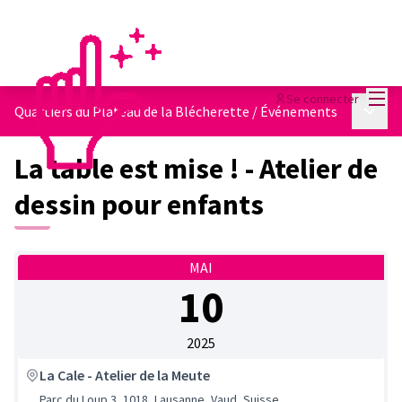
Menu
Se connecter
Menu p
Quartiers du Plateau de la Blécherette
/
Événements
La table est mise ! - Atelier de
dessin pour enfants
MAI
10
2025
La Cale - Atelier de la Meute
Parc du Loup 3, 1018, Lausanne, Vaud, Suisse