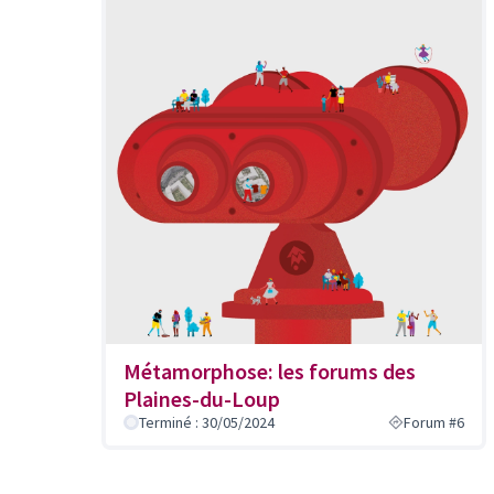
en tant qu'élément distinctif de l'espace urbain
Pas de noms basés sur des personne vivantes 
Pas de noms de plus de 15 caractères
Pas de prépositions (comme au, en, à, etc.) : p
recherche dans les répertoires de rues.
Pas de noms commerciaux : les noms des entrepr
Métamorphose: les forums des
Plaines-du-Loup
Terminé : 30/05/2024
Forum #6