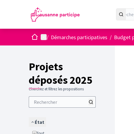
Accueil
Menu principal
/
Démarches participatives
/
Budget p
Projets
déposés 2025
Cherchez et filtrez les propositions
État
Tout