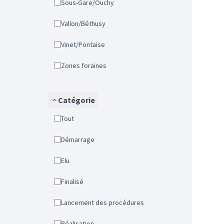
Sous-Gare/Ouchy
Vallon/Béthusy
Vinet/Pontaise
Zones foraines
Catégorie
Tout
Démarrage
Elu
Finalisé
Lancement des procédures
Réalisation