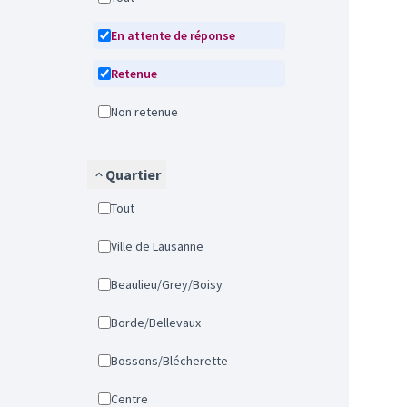
En attente de réponse
Retenue
Non retenue
Quartier
Tout
Ville de Lausanne
Beaulieu/Grey/Boisy
Borde/Bellevaux
Bossons/Blécherette
Centre