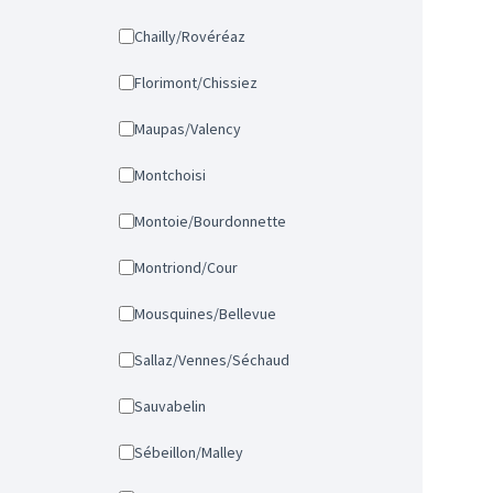
Chailly/Rovéréaz
Florimont/Chissiez
Maupas/Valency
Montchoisi
Montoie/Bourdonnette
Montriond/Cour
Mousquines/Bellevue
Sallaz/Vennes/Séchaud
Sauvabelin
Sébeillon/Malley