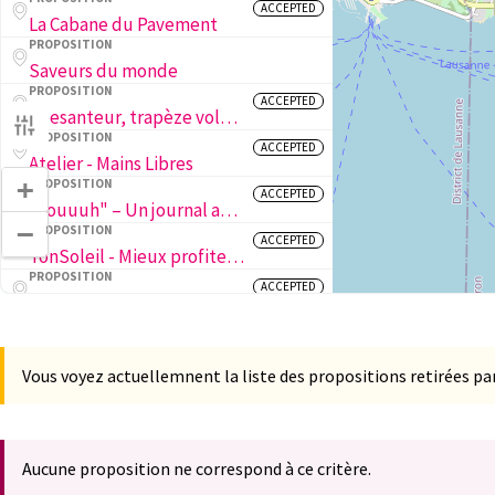
ACCEPTED
La Cabane du Pavement
PROPOSITION
Saveurs du monde
PROPOSITION
ACCEPTED
Apesanteur, trapèze volant pour tous.tes
PROPOSITION
ACCEPTED
Atelier - Mains Libres
+
PROPOSITION
ACCEPTED
"Aouuuh" – Un journal aux Plaines-du-Loup
−
PROPOSITION
ACCEPTED
TonSoleil - Mieux profiter des moments en plein air !
PROPOSITION
ACCEPTED
Une cour végétalisée aux Petits Cailloux : apprendre, jouer et grandir au cœur de la nature à Praz-Séchaud !
PROPOSITION
ACCEPTED
Saveurs du monde
PROPOSITION
Vous voyez actuellemnent la liste des propositions retirées par
ACCEPTED
Jurassique parc de Beaulieu
PROPOSITION
ACCEPTED
Festival Second degré
RÉALISATION
Aucune proposition ne correspond à ce critère.
05 La Cabane du Pavement