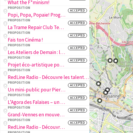
What the F*minism!
PROPOSITION
ACCEPTED
Popi, Popa, Popaie! Programme d’ouverture à la participation des aînés aux institutions pour l’enfance.
PROPOSITION
ACCEPTED
La Trame Repair Club Textile, rendez-vous de réparation textile gratuite.
PROPOSITION
ACCEPTED
Fais ton Cinéma !
PROPOSITION
ACCEPTED
Les Ateliers de Demain : la jeunesse en action !
PROPOSITION
ACCEPTED
Projet éco-artistique pour les enfants & les jeunes de Bellevaux
PROPOSITION
RedLine Radio - Découvre les talents de ta région
PROPOSITION
ACCEPTED
Un mini-public pour Pierrefleur
PROPOSITION
ACCEPTED
L’Agora des Falaises – un espace de vie et d’échange
PROPOSITION
ACCEPTED
Grand-Vennes en mouvement
PROPOSITION
ACCEPTED
RedLine Radio - Découvre les talents de ta région
PROPOSITION